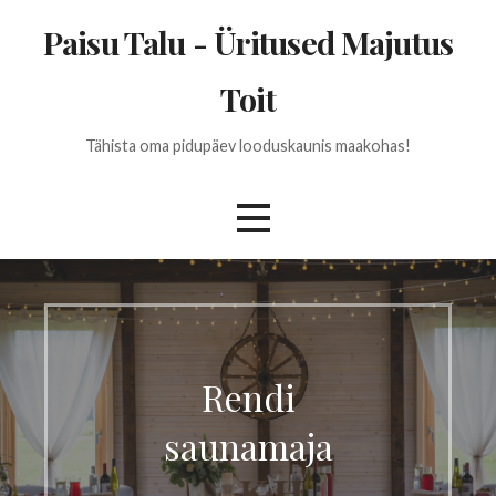
Skip
Paisu Talu - Üritused Majutus
to
content
Toit
Tähista oma pidupäev looduskaunis maakohas!
Rendi
saunamaja