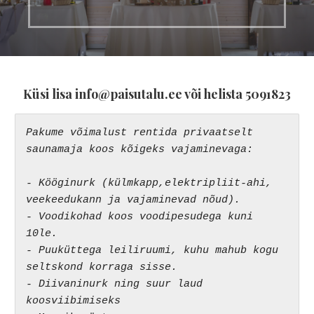
Küsi lisa info@paisutalu.ee või helista 5091823
Pakume võimalust rentida privaatselt 
saunamaja koos kõigeks vajaminevaga:

- Kööginurk (külmkapp,elektripliit-ahi, 
veekeedukann ja vajaminevad nõud).

- Voodikohad koos voodipesudega kuni 
10le.

- Puuküttega leiliruumi, kuhu mahub kogu 
seltskond korraga sisse.

- Diivaninurk ning suur laud 
koosviibimiseks