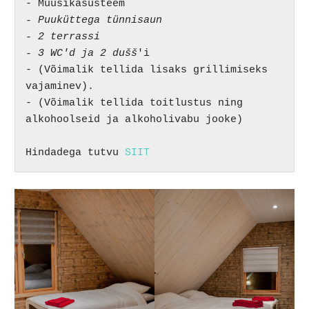
- Muusikasüsteem
- Puuküttega tünnisaun

- 2 terrassi

- 3 WC'd ja 2 dušš
'i

- (Võimalik tellida lisaks grillimiseks 
vajaminev).

- (Võimalik tellida toitlustus ning 
alkohoolseid ja alkoholivabu jooke)

Hindadega tutvu 
SIIT