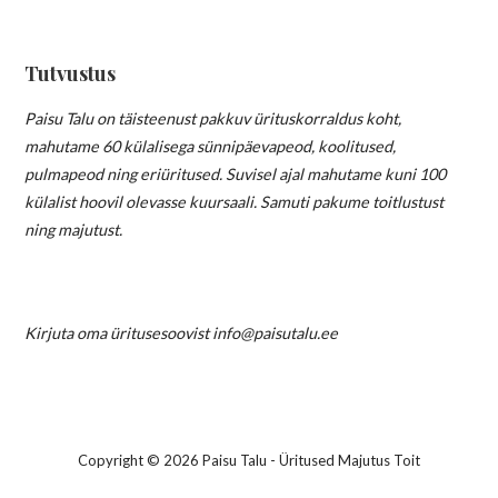
Tutvustus
Paisu Talu on täisteenust pakkuv ürituskorraldus koht,
mahutame 60 külalisega sünnipäevapeod, koolitused,
pulmapeod ning eriüritused. Suvisel ajal mahutame kuni 100
külalist hoovil olevasse kuursaali. Samuti pakume toitlustust
ning majutust.
Kirjuta oma üritusesoovist info@paisutalu.ee
Copyright © 2026 Paisu Talu - Üritused Majutus Toit