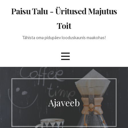
Skip
Paisu Talu - Üritused Majutus
to
content
Toit
Tähista oma pidupäev looduskaunis maakohas!
Ajaveeb